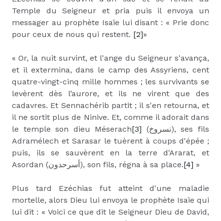
Temple du Seigneur et pria puis il envoya un
messager au prophète Isaïe lui disant : « Prie donc
pour ceux de nous qui restent.
[2]
»
« Or, la nuit survint, et l'ange du Seigneur s'avança,
et il extermina, dans le camp des Assyriens, cent
quatre-vingt-cinq mille hommes ; les survivants se
levèrent dès l’aurore, et ils ne virent que des
cadavres. Et Sennachérib partit ; il s'en retourna, et
il ne sortit plus de Ninive. Et, comme il adorait dans
le temple son dieu Méserach
[3]
(
نسروخ
), ses fils
Adramélech et Sarasar le tuèrent à coups d'épée ;
puis, ils se sauvèrent en la terre d'Ararat, et
Asordan (
أسرحدون
), son fils, régna à sa place.
[4]
»
Plus tard Ezéchias fut atteint d'une maladie
mortelle, alors Dieu lui envoya le prophète Isaïe qui
lui dit : « Voici ce que dit le Seigneur Dieu de David,