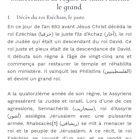
le grand.
1.
Décès du roi Ezéchias, le juste.
En ce jour de l’an 693 avant Jésus Christ décéda le
roi Ezéchias (
حزقيا
) le juste fils d’Achaz (
آحاز
), le roi
de Judée qui était un descendant du roi David. Ce
roi juste et pieux était de la descendance de David.
Il débuta son règne à l’âge de vingt-cinq ans et
commença par restaurer le temple et réhabilita
son ministère. Il vainquit les Philistins (
الفلسطينيين
)
et devint un grand roi.
A la quatorzième année de son règne, le Assyriens
agressèrent la Judée et Israël. Lors d’une de ces
agressions, Sennachérib (
سنحاريب
), roi d’Assyrie
(
آشور
) assiégea Jérusalem avec une puissante
armée. Rhabsacès
[1]
(
ربشاقي
) se mit à menacer le
roi et le peuple de Jérusalem. A ce récit, le roi
Ezéchias se couvrit d'un sac et se rendit au