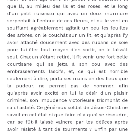
que là, au milieu des lis et des roses, et le long
d'un petit ruisseau qui avec un doux murmure
serpentait à l'entour de ces fleurs, et où le vent en
soufflant agréablement agitait un peu les feuilles
des arbres, on le couchât sur un lit, et qu'après l'y
avoir attaché doucement avec des rubans de soie
pour lui ôter tout moyen d'en sortir, on le laissât
seul. Chacun s'étant retiré, il fit venir une fort belle
courtisane qui se jetta à son cou avec des
embrassements lascifs, et, ce qui est horrible
seulement à dire, porta ses mains en des lieux que
la pudeur. ne permet pas de nommer, afin
qu'après avoir excité en lui le désir d'un plaisir
criminel, son impudence victorieuse triomphât de
sa chasteté. Ce généreux soldat de Jésus-Christ ne
savait en cet état ni que faire ni à quoi se résoudre,
car se fût-il laissé vaincre par les délices après
avoir résisté à tant de tourments ? Enfin par une