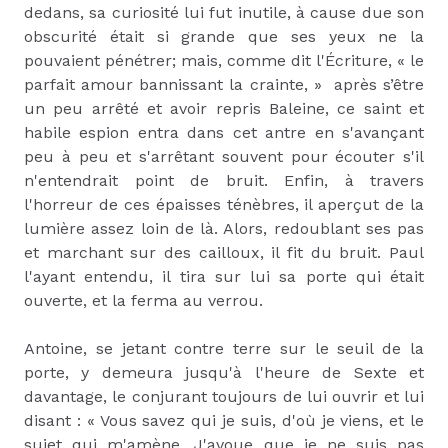
dedans, sa curiosité lui fut inutile, à cause due son
obscurité était si grande que ses yeux ne la
pouvaient pénétrer; mais, comme dit l'Écriture, « le
parfait amour bannissant la crainte, » après s’être
un peu arrêté et avoir repris Baleine, ce saint et
habile espion entra dans cet antre en s'avançant
peu à peu et s'arrêtant souvent pour écouter s'il
n'entendrait point de bruit. Enfin, à travers
l'horreur de ces épaisses ténèbres, il aperçut de la
lumière assez loin de là. Alors, redoublant ses pas
et marchant sur des cailloux, il fit du bruit. Paul
l'ayant entendu, il tira sur lui sa porte qui était
ouverte, et la ferma au verrou.
Antoine, se jetant contre terre sur le seuil de la
porte, y demeura jusqu'à l'heure de Sexte et
davantage, le conjurant toujours de lui ouvrir et lui
disant : « Vous savez qui je suis, d'où je viens, et le
sujet qui m'amène. J'avoue que je ne suis pas